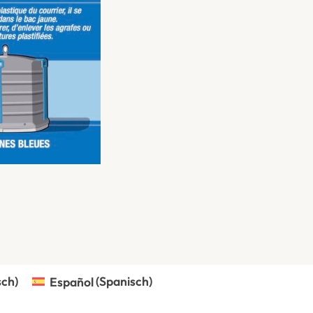
sch
)
Español
(
Spanisch
)