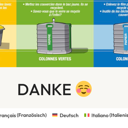
DANKE
rançais
(
Französisch
)
Deutsch
Italiano
(
Italieni