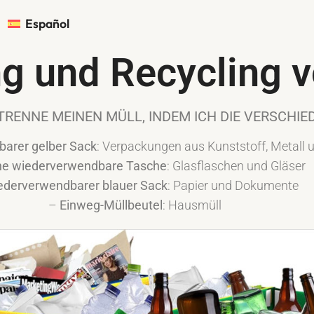
Español
g und Recycling v
TRENNE MEINEN MÜLL, INDEM ICH DIE VERSCHI
arer gelber Sack
: Verpackungen aus Kunststoff, Metall 
ne wiederverwendbare Tasche
: Glasflaschen und Gläser
ederverwendbarer blauer Sack
: Papier und Dokumente
–
Einweg-Müllbeutel
: Hausmüll