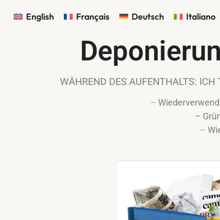
English
Français
Deutsch
Italiano
Deponierun
WÄHREND DES AUFENTHALTS: ICH 
–
Wiederverwendb
– Grü
–
Wi