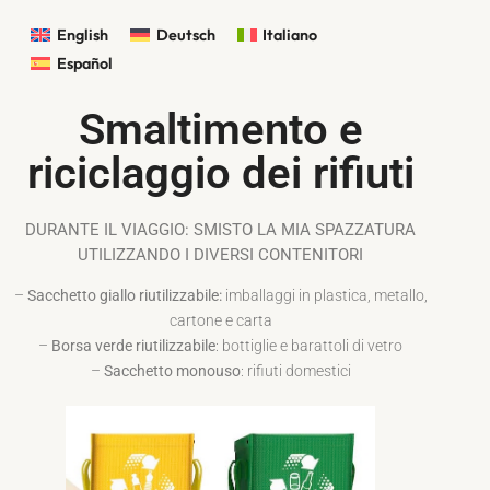
English
Deutsch
Italiano
Español
Smaltimento e
riciclaggio dei rifiuti
DURANTE IL VIAGGIO: SMISTO LA MIA SPAZZATURA
UTILIZZANDO I DIVERSI CONTENITORI
–
Sacchetto giallo riutilizzabile:
imballaggi in plastica, metallo,
cartone e carta
–
Borsa verde riutilizzabile
: bottiglie e barattoli di vetro
–
Sacchetto monouso
: rifiuti domestici