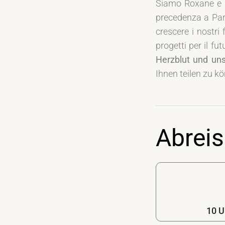
Siamo Roxane e M
precedenza a Pari
crescere i nostri 
progetti per il fut
Herzblut und un
Ihnen teilen zu k
Abreis
10 U