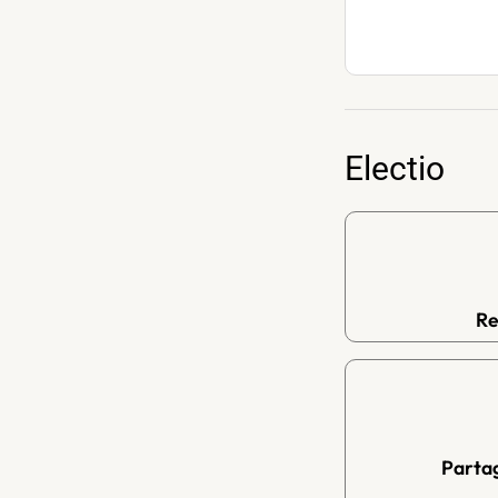
Electio
Re
Parta