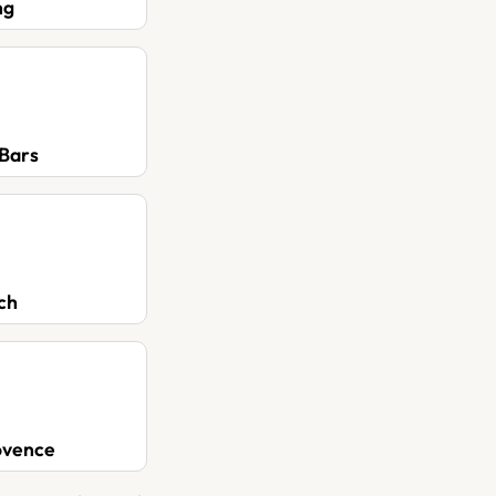
ng
 Bars
ch
rovence