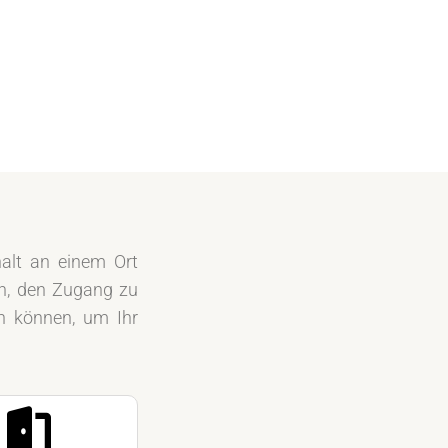
halt an einem Ort
en, den Zugang zu
en können, um Ihr