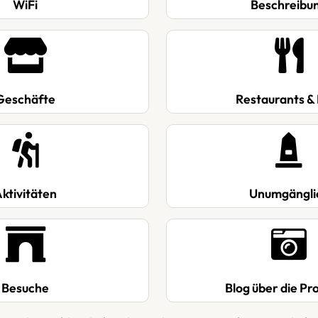
WiFi
Beschreibu
Geschäfte
Restaurants &
ktivitäten
Unumgängli
Besuche
Blog über die P