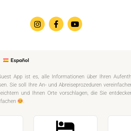
GUEST APP
Español
Guest App ist es, alle Informationen über Ihren Aufent
. Sie soll Ihre An- und Abreiseprozeduren vereinfach
leichtern und Ihnen Orte vorschlagen, die Sie entdeck
elfachen
.