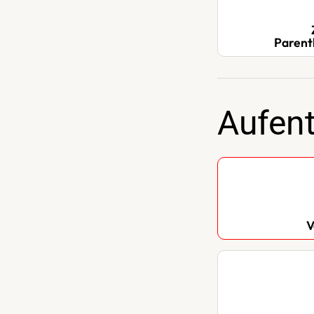
Parent
Aufent
V