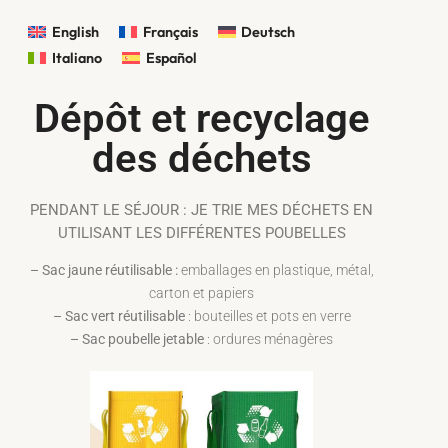
English
Français
Deutsch
Italiano
Español
Dépôt et recyclage
des déchets
PENDANT LE SÉJOUR : JE TRIE MES DÉCHETS EN
UTILISANT LES DIFFÉRENTES POUBELLES
– Sac jaune réutilisable :
emballages en plastique, métal,
carton et papiers
– Sac vert réutilisable
: bouteilles et pots en verre
– Sac poubelle jetable
: ordures ménagères