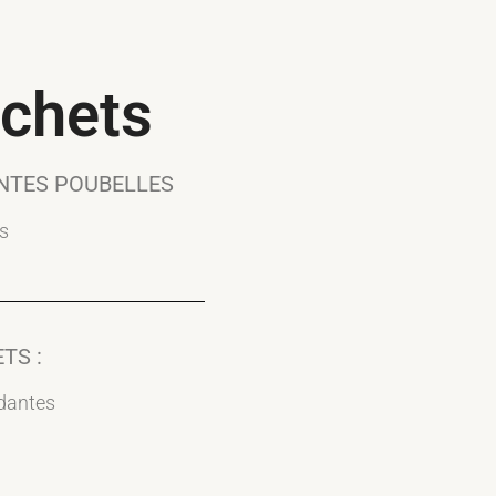
échets
ENTES POUBELLES
es
TS :
ndantes